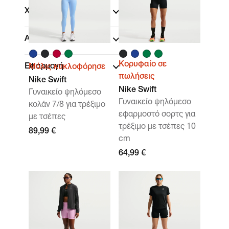
Χρώμα
Αθλήματα
(1)
Κορυφαίο σε
Εφαρμογή
Μόλις κυκλοφόρησε
πωλήσεις
Nike Swift
Nike Swift
Γυναικείο ψηλόμεσο
Γυναικείο ψηλόμεσο
κολάν 7/8 για τρέξιμο
εφαρμοστό σορτς για
με τσέπες
τρέξιμο με τσέπες 10
89,99 €
cm
64,99 €