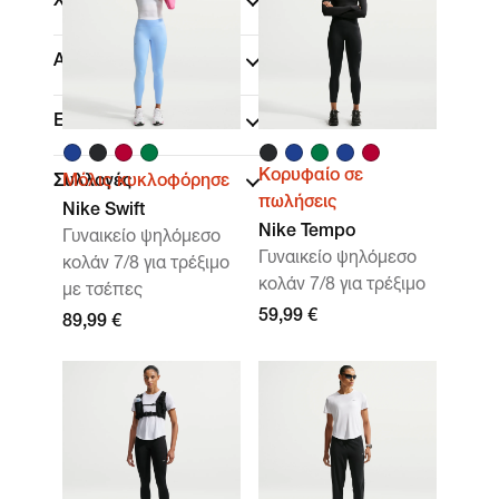
Χρώμα
Αθλήματα
(1)
Εφαρμογή
Κορυφαίο σε
Συλλογές
Μόλις κυκλοφόρησε
πωλήσεις
Nike Swift
Nike Tempo
Γυναικείο ψηλόμεσο
Γυναικείο ψηλόμεσο
κολάν 7/8 για τρέξιμο
κολάν 7/8 για τρέξιμο
με τσέπες
59,99 €
89,99 €