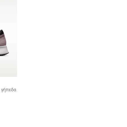
ά γήπεδα