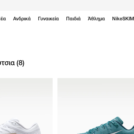
έα
Ανδρικά
Γυναικεία
Παιδιά
Άθλημα
NikeSKI
τσια
(8)