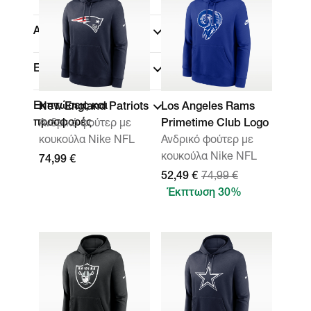
Αθλήματα
(1)
Εφαρμογή
Εκπτώσεις και
New England Patriots
Los Angeles Rams
προσφορές
Ανδρικό φούτερ με
Primetime Club Logo
κουκούλα Nike NFL
Ανδρικό φούτερ με
κουκούλα Nike NFL
74,99 €
52,49 €
74,99 €
Έκπτωση 30%