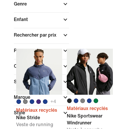
Genre
Enfant
Rechercher par prix
Promotions et offres
Couleur
Sport
Marque
+
4
Matériaux recyclés
Matériaux recyclés
Style
Nike Sportswear
Nike Stride
Windrunner
Veste de running