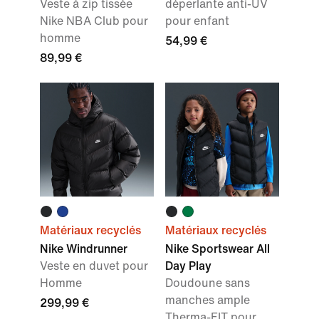
Veste à zip tissée
déperlante anti-UV
Nike NBA Club pour
pour enfant
homme
54,99 €
89,99 €
Matériaux recyclés
Matériaux recyclés
Nike Windrunner
Nike Sportswear All
Veste en duvet pour
Day Play
Homme
Doudoune sans
manches ample
299,99 €
Therma-FIT pour