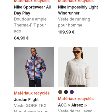
Matériaux recyclés
Matériaux recyclés
Nike Sportswear All
Nike Impossibly Light
Day Play
Windrunner
Doudoune ample
Veste de running
Therma-FIT pour
pour homme
ado
109,99 €
84,99 €
Matériaux recyclés
Matériaux recyclés
Jordan Flight
ACG « Aireez »
Veste GORE-TEX
Veste de trail avec
Mountainside pour