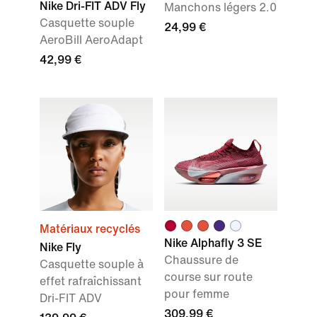
Nike Dri-FIT ADV Fly
Manchons légers 2.0
Casquette souple
24,99 €
AeroBill AeroAdapt
42,99 €
Matériaux recyclés
Nike Alphafly 3 SE
Nike Fly
Chaussure de
Casquette souple à
course sur route
effet rafraîchissant
pour femme
Dri-FIT ADV
309,99 €