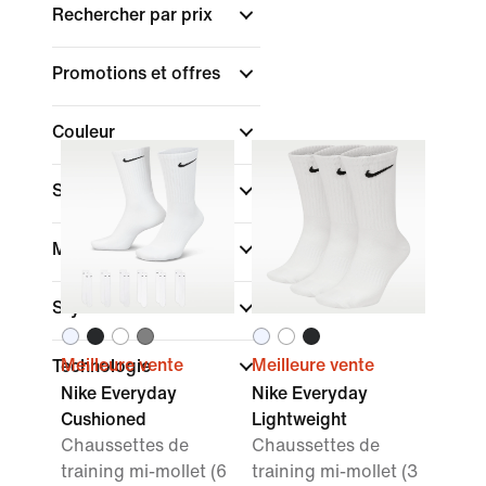
Rechercher par prix
Promotions et offres
Couleur
Sport
Marque
Style
Meilleure vente
Meilleure vente
Technologie
Nike Everyday
Nike Everyday
Cushioned
Lightweight
Chaussettes de
Chaussettes de
training mi-mollet (6
training mi-mollet (3