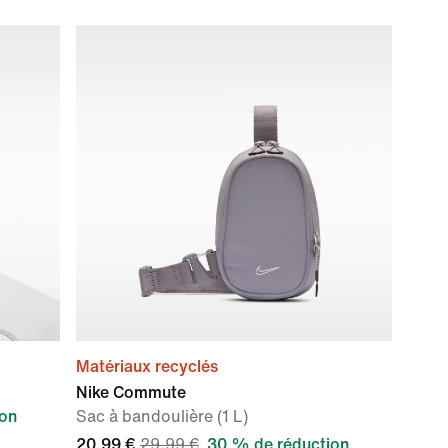
Matériaux recyclés
Nike Commute
ion
Sac à bandoulière (1 L)
20,99 €
29,99 €
30 % de réduction