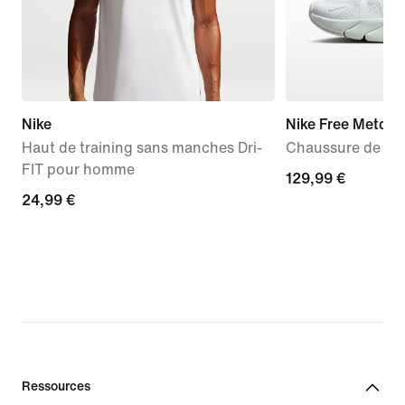
Nike
Nike Free Metcon
Haut de training sans manches Dri-
Chaussure de tra
FIT pour homme
129,99 €
129,99 €
24,99 €
24,99 €
Ressources