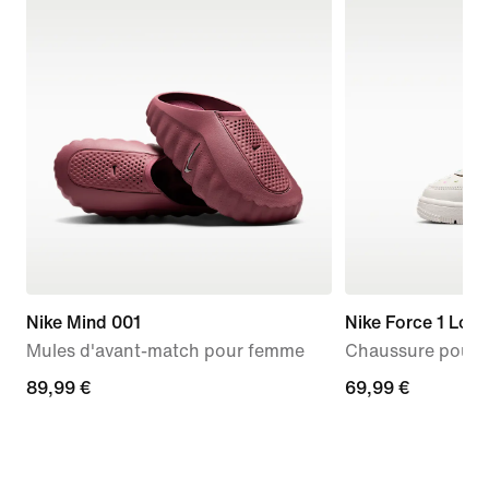
Nike Mind 001
Nike Force 1 Low
Mules d'avant-match pour femme
Chaussure pour b
89,99 €
89,99 €
69,99 €
69,99 €