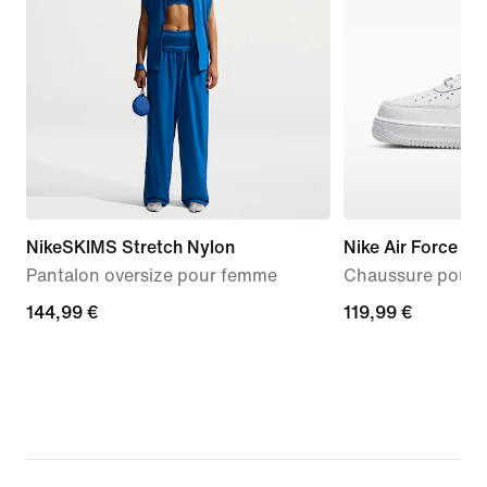
NikeSKIMS Stretch Nylon
Nike Air Force 1 '
Pantalon oversize pour femme
Chaussure pour
144,99 €
144,99 €
119,99 €
119,99 €