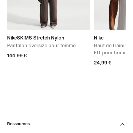
NikeSKIMS Stretch Nylon
Nike
Pantalon oversize pour femme
Haut de training
FIT pour homme
144,99 €
144,99 €
24,99 €
24,99 €
Ressources