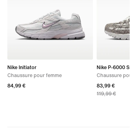
Nike Initiator
Nike P-6000 SE
Chaussure pour femme
Chaussure pour
84,99 €
84,99 €
current
83,99 €
119,99 €
price
83,99 €,
original
price
119,99 €