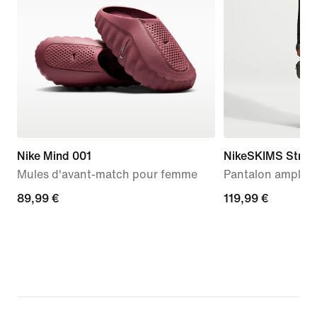
Nike Mind 001
NikeSKIMS Stretc
Mules d'avant-match pour femme
Pantalon ample 
89,99 €
89,99 €
119,99 €
119,99 €