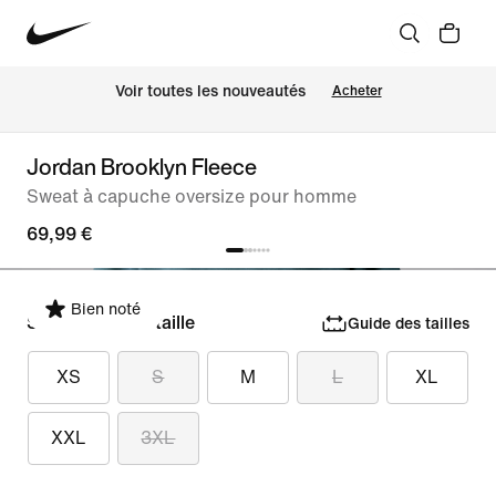
Voir toutes les nouveautés
Acheter
Jordan Brooklyn Fleece
Sweat à capuche oversize pour homme
69,99 €
Bien noté
Sélectionner la taille
Guide des tailles
XS
S
M
L
XL
XXL
3XL