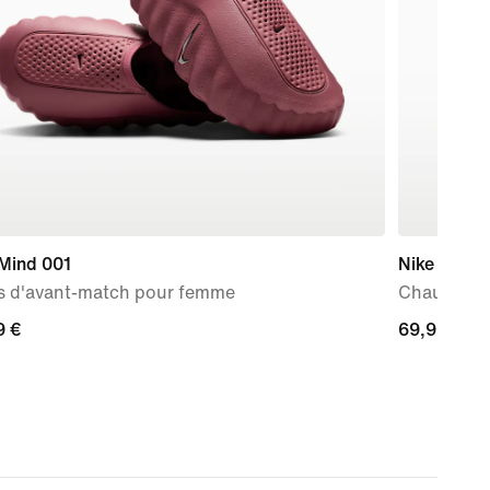
 Mind 001
Nike Force
s d'avant-match pour femme
Chaussure 
9 €
9 €
69,99 €
69,99 €