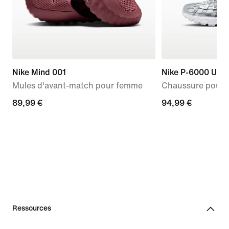
Nike Mind 001
Nike P-6000 Utili
Mules d'avant-match pour femme
Chaussure pour 
89,99 €
89,99 €
94,99 €
94,99 €
Ressources