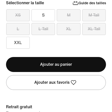
Sélectionner la taille
Guide des tailles
XS
S
M
M Tall
L
L Tall
XL
XL Tall
XXL
Ajouter au panier
Ajouter aux favoris
Retrait gratuit