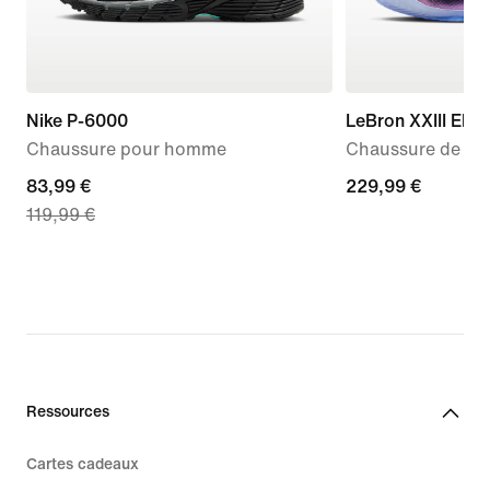
Nike P-6000
LeBron XXIII Elit
Chaussure pour homme
Chaussure de ba
current
83,99 €
229,99 €
229,99 €
119,99 €
price
83,99 €,
original
price
119,99 €
Ressources
Cartes cadeaux