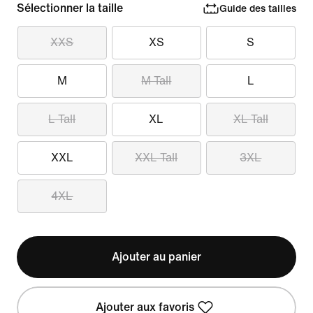
Sélectionner la taille
Guide des tailles
XXS
XS
S
M
M Tall
L
L Tall
XL
XL Tall
XXL
XXL Tall
3XL
4XL
Ajouter au panier
Ajouter aux favoris