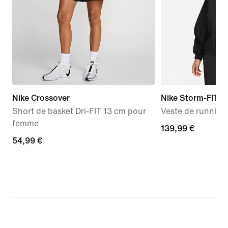
Nike Crossover
Nike Storm-FIT S
Short de basket Dri-FIT 13 cm pour
Veste de runnin
femme
139,99 €
139,99 €
54,99 €
54,99 €