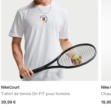
NikeCourt
Nike 
T-shirt de tennis Dri-FIT pour homme
Chaus
39,99 €
39,99 €
19,99
19,99