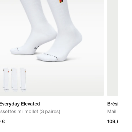
Everyday Elevated
Brésil 202
settes mi-mollet (3 paires)
Maillot de
 €
 €
109,99 €
109,99 €