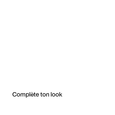
Complète ton look
Item 3 of 5