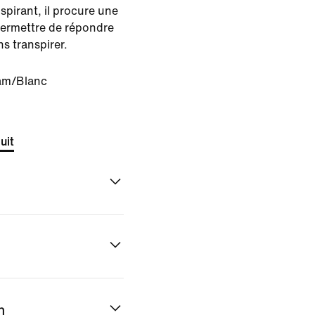
pirant, il procure une
permettre de répondre
ns transpirer.
am/Blanc
uit
n