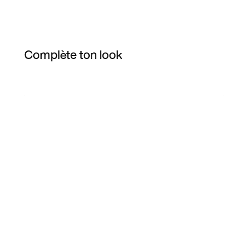
Complète ton look
Item 3 of 15
Voir les articles