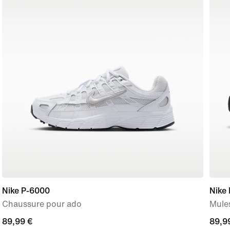
Nike P-6000
Nike
Chaussure pour ado
Mule
89,99 €
89,99 €
89,9
89,9