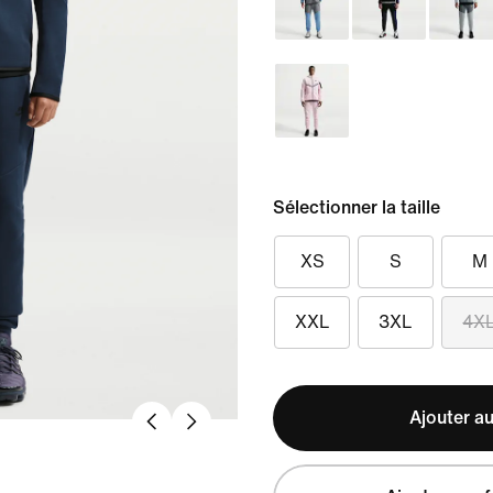
Sélectionner la taille
XS
S
M
XXL
3XL
4X
Ajouter au