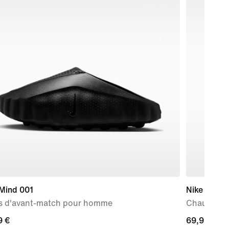
 Mind 001
Nike Force
s d'avant-match pour homme
Chaussure 
9 €
9 €
69,99 €
69,99 €