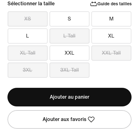
Sélectionner la taille
Guide des tailles
XS
S
M
L
L Tall
XL
XL Tall
XXL
XXL Tall
3XL
3XL Tall
Ajouter au panier
Ajouter aux favoris