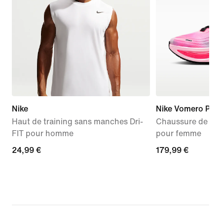
Nike
Nike Vomero Plus
Haut de training sans manches Dri-
Chaussure de run
FIT pour homme
pour femme
24,99 €
24,99 €
179,99 €
179,99 €