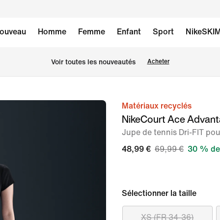
ouveau
Homme
Femme
Enfant
Sport
NikeSKI
Voir toutes les nouveautés
Acheter
Matériaux recyclés
image 1
NikeCourt Ace Advan
sur
Jupe de tennis Dri-FIT po
8
48,99 €
69,99 €
30 % de
Sélectionner la taille
XS (FR 34-36)