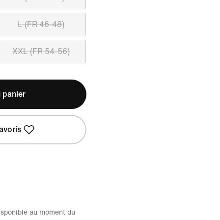
L (FR 46-48)
XXL (FR 54-56)
 panier
avoris
disponible au moment du