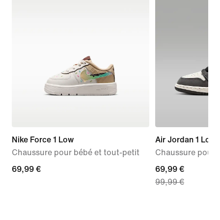
Nike Force 1 Low
Air Jordan 1 Low
Chaussure pour bébé et tout-petit
Chaussure pour 
69,99 €
69,99 €
current
69,99 €
99,99 €
price
69,99 €,
original