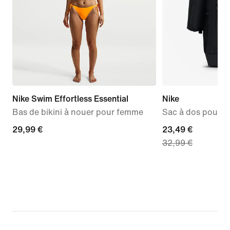
Nike Swim Effortless Essential
Nike
Bas de bikini à nouer pour femme
Sac à dos pour a
29,99 €
29,99 €
current
23,49 €
32,99 €
price
23,49 €,
original
price
32,99 €