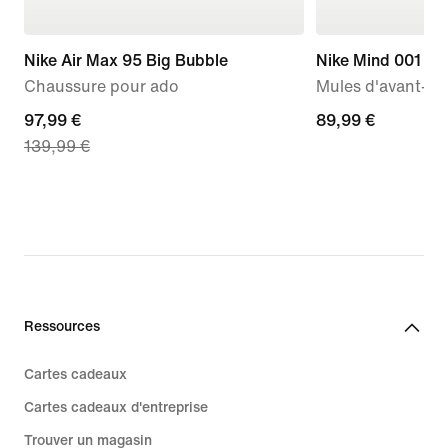
Nike Air Max 95 Big Bubble
Nike Mind 001
Chaussure pour ado
Mules d'avant-m
current
97,99 €
89,99 €
89,99 €
139,99 €
price
97,99 €,
original
price
139,99 €
Ressources
Cartes cadeaux
Cartes cadeaux d'entreprise
Trouver un magasin