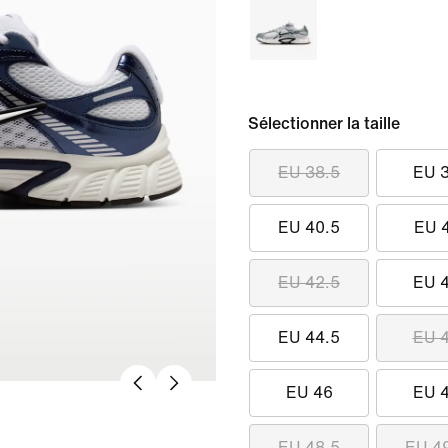
Sélectionner la taille
EU 38.5
EU 
EU 40.5
EU 
EU 42.5
EU 
EU 44.5
EU 
EU 46
EU 
EU 48.5
EU 4