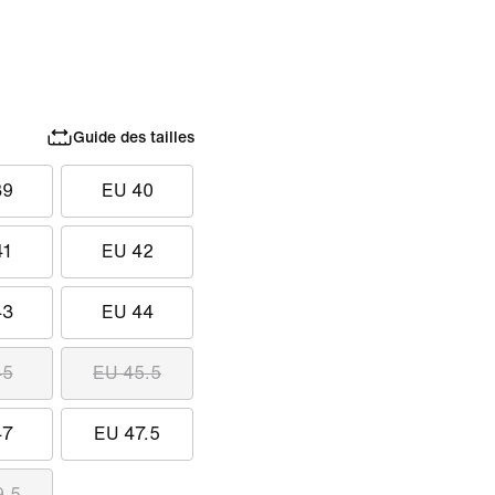
Guide des tailles
39
EU 40
41
EU 42
43
EU 44
45
EU 45.5
47
EU 47.5
9.5