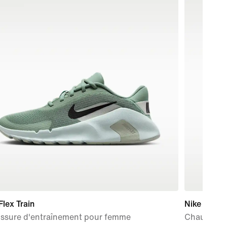
Flex Train
Nike P-60
ssure d'entraînement pour femme
Chaussure