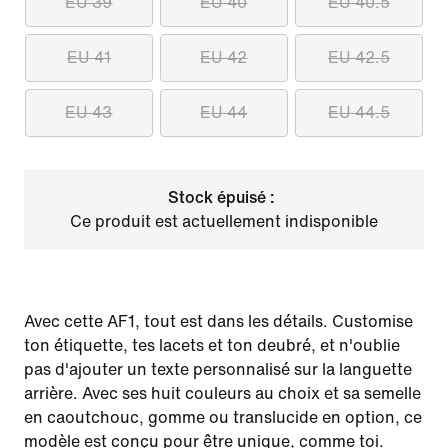
EU 39
EU 40
EU 40.5
EU 41
EU 42
EU 42.5
EU 43
EU 44
EU 44.5
Stock épuisé :
Ce produit est actuellement indisponible
Avec cette AF1, tout est dans les détails. Customise
ton étiquette, tes lacets et ton deubré, et n'oublie
pas d'ajouter un texte personnalisé sur la languette
arrière. Avec ses huit couleurs au choix et sa semelle
en caoutchouc, gomme ou translucide en option, ce
modèle est conçu pour être unique, comme toi.