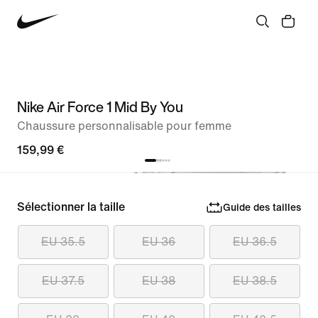
Nike Air Force 1 Mid By You
Chaussure personnalisable pour femme
159,99 €
Sélectionner la taille
Guide des tailles
EU 35.5
EU 36
EU 36.5
EU 37.5
EU 38
EU 38.5