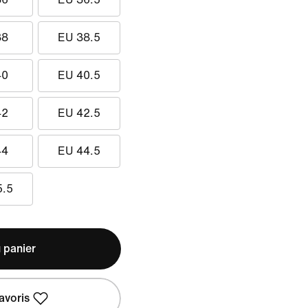
38
EU 38.5
40
EU 40.5
42
EU 42.5
44
EU 44.5
5.5
 panier
avoris