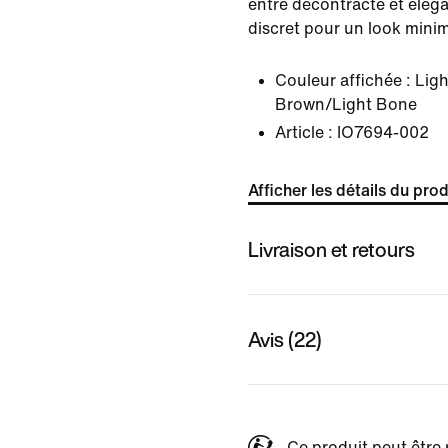
entre décontracté et élég
discret pour un look minim
Couleur affichée :
Lig
Brown/Light Bone
Article :
IO7694-002
Afficher les détails du prod
Livraison et retours
Avis (22)
Ce produit peut être 