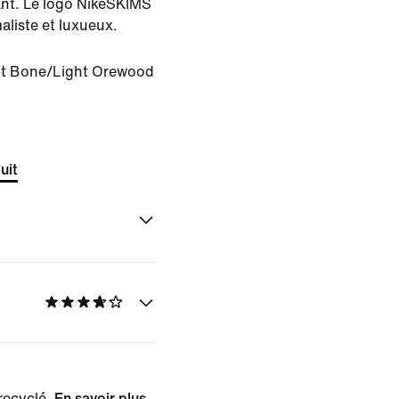
ant. Le logo NikeSKIMS
aliste et luxueux.
ht Bone/Light Orewood
uit
recyclé.
En savoir plus