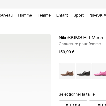
ouveau
Homme
Femme
Enfant
Sport
NikeSKI
NikeSKIMS Rift Mesh
image 1
sur
Chaussure pour femme
15
159,99 €
Sélectionner la taille
EU 35.5
EU 