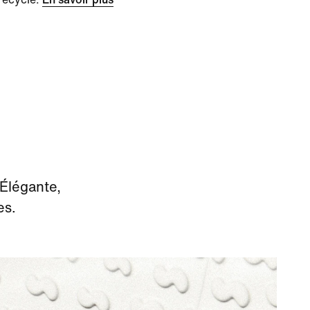
 Élégante,
es.