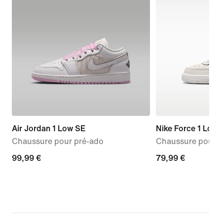
Air Jordan 1 Low SE
Nike Force 1 Low
Chaussure pour pré-ado
Chaussure pour 
99,99 €
99,99 €
79,99 €
79,99 €