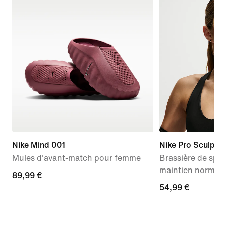
Nike Mind 001
Nike Pro Sculpt
Mules d'avant-match pour femme
Brassière de spo
maintien normal
89,99 €
89,99 €
54,99 €
54,99 €