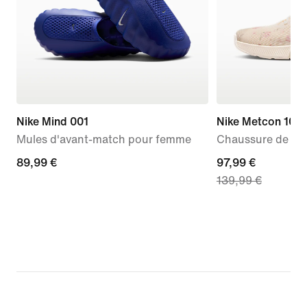
Nike Mind 001
Nike Metcon 10 S
Mules d'avant-match pour femme
Chaussure de tra
89,99 €
89,99 €
current
97,99 €
139,99 €
price
97,99 €,
original
price
139,99 €