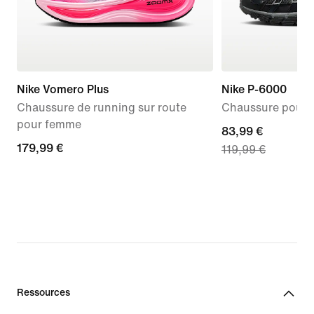
Nike Vomero Plus
Nike P-6000
Chaussure de running sur route
Chaussure pour
pour femme
current
83,99 €
179,99 €
179,99 €
119,99 €
price
83,99 €,
original
price
119,99 €
Ressources