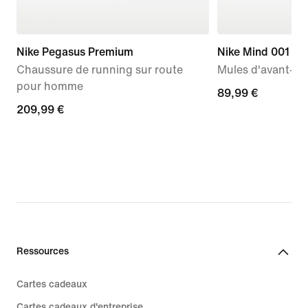
Nike Pegasus Premium
Nike Mind 001
Chaussure de running sur route
Mules d'avant-m
pour homme
89,99 €
89,99 €
209,99 €
209,99 €
Ressources
Cartes cadeaux
Cartes cadeaux d'entreprise