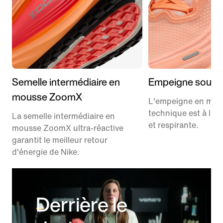
Semelle intermédiaire en
Empeigne soupl
mousse ZoomX
L'empeigne en mes
technique est à la 
La semelle intermédiaire en
et respirante.
mousse ZoomX ultra-réactive
garantit le meilleur retour
d'énergie de Nike.
Derrière le