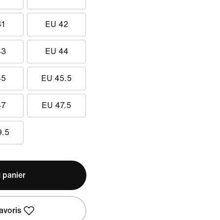
41
EU 42
43
EU 44
45
EU 45.5
47
EU 47.5
9.5
 panier
avoris