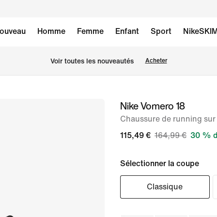
ouveau
Homme
Femme
Enfant
Sport
NikeSKI
Voir toutes les nouveautés
Acheter
Nike Vomero 18
image 1
sur
Chaussure de running su
8
115,49 €
164,99 €
30 % d
Sélectionner la coupe
Classique