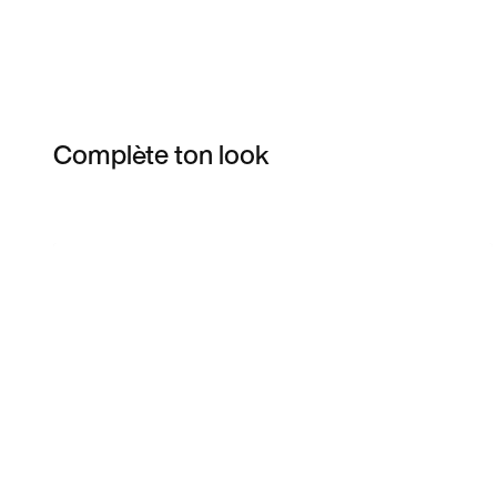
Complète ton look
Item 3 of 4