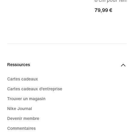
8 cm pour femm
79,99 €
79,99 €
Ressources
Cartes cadeaux
Cartes cadeaux d'entreprise
Trouver un magasin
Nike Journal
Devenir membre
Commentaires