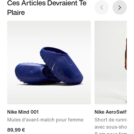
Ces Articles Devraient Te
Plaire
Nike Mind 001
Nike AeroSwift
Mules d'avant-match pour femme
Short de running 
avec sous-short i
89,99 €
89,99 €