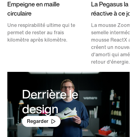
Empeigne en maille
La Pegasus la pl
circulaire
réactive à ce jour
Une respirabilité ultime qui te
La mousse ZoomX d
permet de rester au frais
semelle intermédiair
kilomètre après kilomètre.
mousse ReactX au 
créent un nouveau
d'amorti qui amélior
retour d'énergie.
Derrière le
design
Regarder