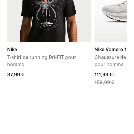
Nike
Nike Vomero 18
T-shirt de running Dri-FIT pour
Chaussure de run
homme
pour homme
37,99 €
37,99 €
current
111,99 €
159,99 €
price
111,99 €,
original
price
159,99 €