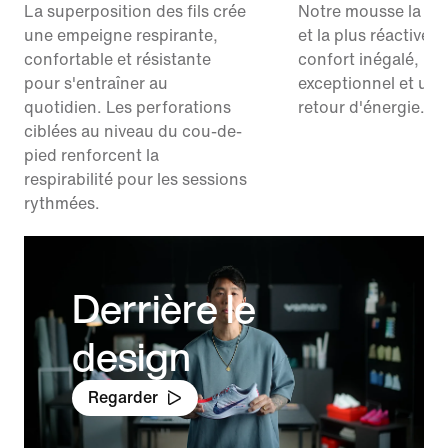
La superposition des fils crée
Notre mousse la plu
une empeigne respirante,
et la plus réactive g
confortable et résistante
confort inégalé, un
pour s'entraîner au
exceptionnel et un 
quotidien. Les perforations
retour d'énergie.
ciblées au niveau du cou-de-
pied renforcent la
respirabilité pour les sessions
rythmées.
Derrière le
design
Regarder