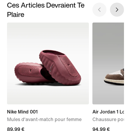
Ces Articles Devraient Te
Plaire
Nike Mind 001
Air Jordan 1 Low
Mules d'avant-match pour femme
Chaussure pour 
89,99 €
89,99 €
94,99 €
94,99 €