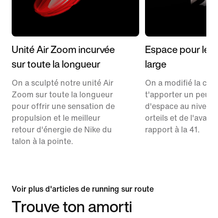
Unité Air Zoom incurvée
Espace pour les o
sur toute la longueur
large
On a sculpté notre unité Air
On a modifié la co
Zoom sur toute la longueur
t'apporter un peu p
pour offrir une sensation de
d'espace au niveau
propulsion et le meilleur
orteils et de l'avant
retour d'énergie de Nike du
rapport à la 41.
talon à la pointe.
Voir plus d'articles de running sur route
Trouve ton amorti