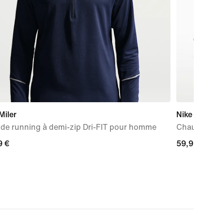
Miler
Nike Run D
 de running à demi-zip Dri-FIT pour homme
Chaussure 
9 €
9 €
59,99 €
59,99 €