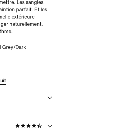
 mettre. Les sangles
ntien parfait. Et les
melle extérieure
ger naturellement.
ythme.
l Grey/Dark
uit