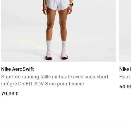
Nike AeroSwift
Nike 
Short de running taille mi-haute avec sous-short
Haut
intégré Dri-FIT ADV 8 cm pour femme
54,9
54,9
79,99 €
79,99 €