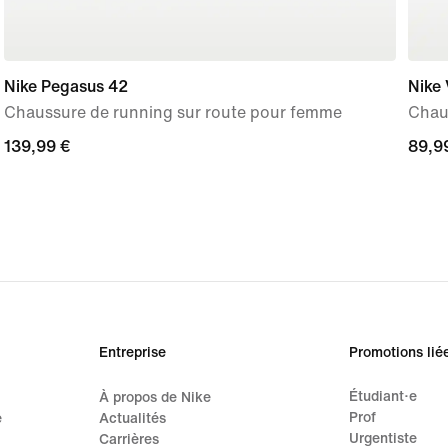
Nike Pegasus 42
Nike
Chaussure de running sur route pour femme
Chau
139,99 €
139,99 €
89,9
89,9
Entreprise
Promotions lié
Étudiant·e
À propos de Nike
Prof
e
Actualités
Urgentiste
Carrières