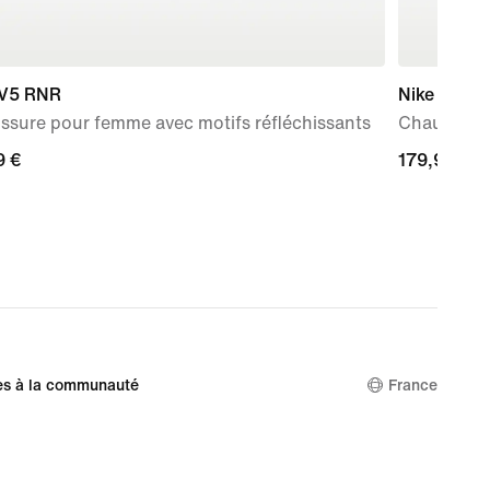
 V5 RNR
Nike Vomer
ssure pour femme avec motifs réfléchissants
Chaussure 
9 €
9 €
179,99 €
179,99 €
es à la communauté
France