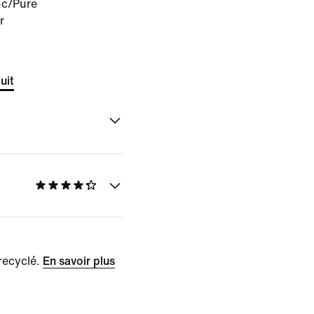
nc/Pure
r
uit
recyclé.
En savoir plus