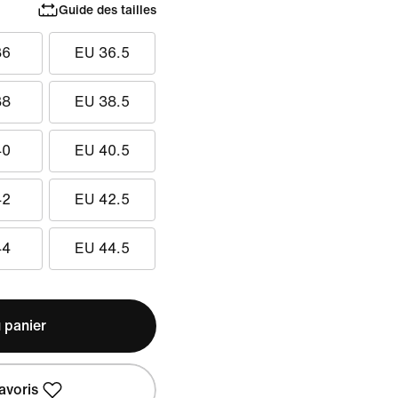
Guide des tailles
36
EU 36.5
38
EU 38.5
40
EU 40.5
42
EU 42.5
44
EU 44.5
 panier
avoris