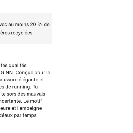
avec au moins 20 % de
ères recyclées
tes qualités
ty G NN. Conçue pour le
haussure élégante et
es de running. Tu
 te sors des mauvais
ncertante. Le motif
rieure et l'empeigne
idéaux par temps