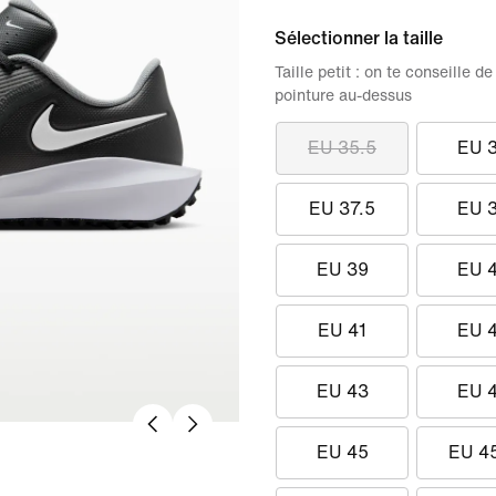
Sélectionner la taille
Taille petit : on te conseille
pointure au-dessus
EU 35.5
EU 
EU 37.5
EU 
EU 39
EU 
EU 41
EU 
EU 43
EU 
EU 45
EU 4