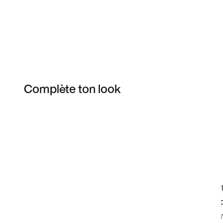
Complète ton look
Item 3 of 82