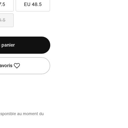
7.5
EU 48.5
0.5
 panier
avoris
disponible au moment du