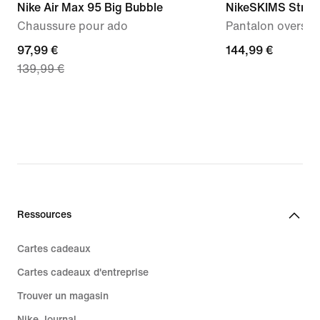
Nike Air Max 95 Big Bubble
NikeSKIMS Stret
Chaussure pour ado
Pantalon oversiz
current
97,99 €
144,99 €
144,99 €
139,99 €
price
97,99 €,
original
price
139,99 €
Ressources
Cartes cadeaux
Cartes cadeaux d'entreprise
Trouver un magasin
Nike Journal