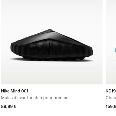
Nike Mind 001
KD19 
Mules d'avant-match pour homme
Chau
89,99 €
89,99 €
159,
159,