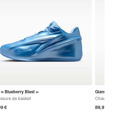
« Blueberry Blast »
Giannis Imm
ssure de basket
Chaussure 
99 €
99 €
89,99 €
89,99 €