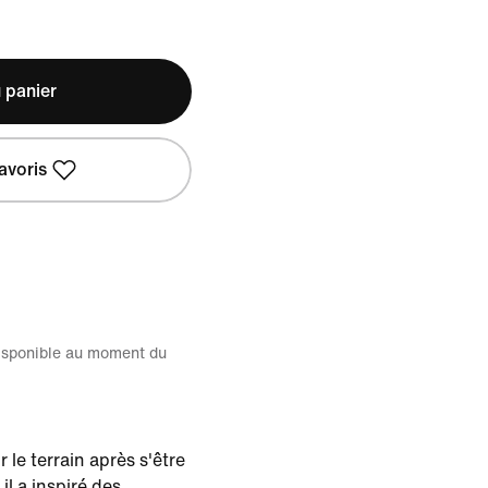
 panier
avoris
disponible au moment du
le terrain après s'être
il a inspiré des