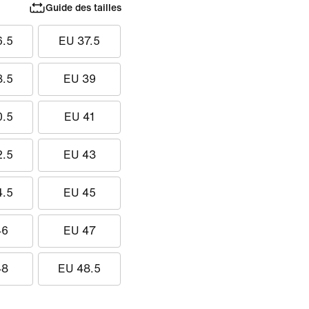
Guide des tailles
6.5
EU 37.5
8.5
EU 39
0.5
EU 41
2.5
EU 43
4.5
EU 45
46
EU 47
48
EU 48.5