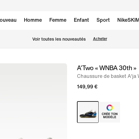
ouveau
Homme
Femme
Enfant
Sport
NikeSKI
Voir toutes les nouveautés
Acheter
A'Two « WNBA 30th »
image 1
sur
Chaussure de basket A'ja 
15
149,99 €