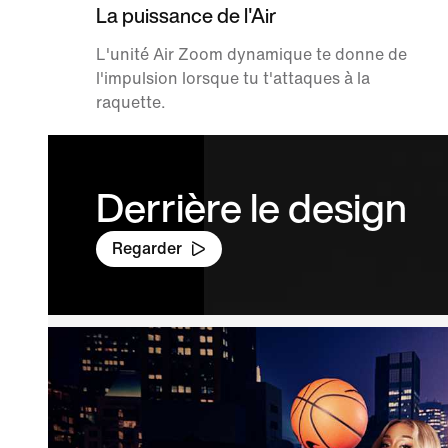
La puissance de l'Air
L'unité Air Zoom dynamique te donne de
l'impulsion lorsque tu t'attaques à la
raquette.
Derrière le design
Regarder