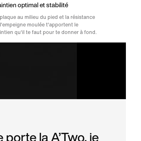
intien optimal et stabilité
plaque au milieu du pied et la résistance
l'empeigne moulée t'apportent le
ntien qu'il te faut pour te donner à fond.
 porte la A’Two, je