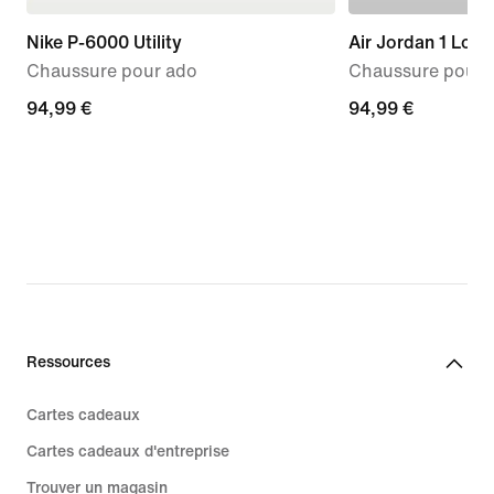
Nike P-6000 Utility
Air Jordan 1 Low
Chaussure pour ado
Chaussure pour 
94,99 €
94,99 €
94,99 €
94,99 €
Ressources
Cartes cadeaux
Cartes cadeaux d'entreprise
Trouver un magasin