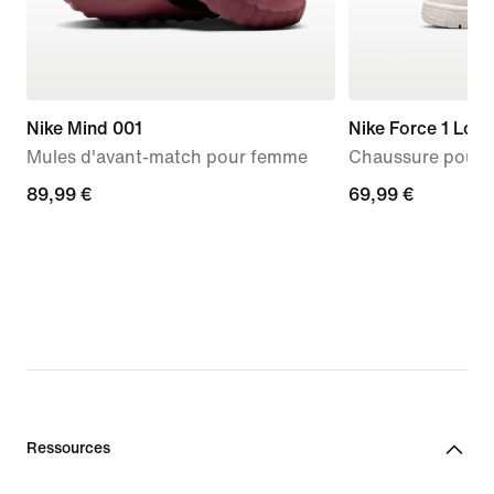
Nike Mind 001
Nike Force 1 Low
Mules d'avant-match pour femme
Chaussure pour b
89,99 €
89,99 €
69,99 €
69,99 €
Ressources