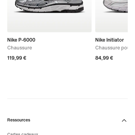
Nike P-6000
Nike Initiator
Chaussure
Chaussure pour
119,99 €
119,99 €
84,99 €
84,99 €
Ressources
Cartes cadeaux